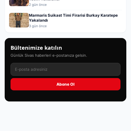
2 gün önce
Marmaris Suikast Timi Firarisi Burkay Karatepe
Yakalandı
3 gün önce
Bültenimize katılın
Günlük Sivas haberleri e-postanıza gelsin.
Abone Ol