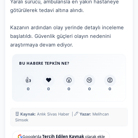
Yaralı sürücü, ambulansla en yakın hastaneye
götürülerek tedavi altına alındı.
Kazanın ardından olay yerinde detaylı inceleme
başlatıldı. Güvenlik güçleri olayın nedenini
araştırmaya devam ediyor.
BU HABERE TEPKIN NE?
👍
❤️
😮
😢
😡
0
0
0
0
0
Kaynak:
Anlık Sivas Haber |
Yazar:
Melihcan
Simsek
Google'da
Tercih Edilen Kaynak
olarak ekle