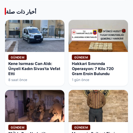
أخبار ذات صلة
GÜNDEM
GÜNDEM
Kene Isırması Can Aldı:
Hakkari Sınırında
Ünyeli Kadın Sivas'ta Vefat
Operasyon: 7 Kilo 720
Etti
Gram Eroin Bulundu
8 saat önce
1 gün önce
GÜNDEM
GÜNDEM