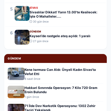
5
SIVAS
Sivaslılar Dikkat! Yarın 13.00'te Kesilecek:
İşte O Mahalleler.....
30 gün önce
6
GÜNDEM
Kayseri’de rastgele ateş açıldı: 1 yaralı
27 gün önce
GÜNDEM
Kene Isırması Can Aldı: Ünyeli Kadın Sivas'ta
Vefat Etti
8 saat önce
Hakkari Sınırında Operasyon: 7 Kilo 720 Gram
Eroin Bulundu
1 gün önce
71 İlde Dev Narkotik Operasyonu: 1302 Zehir
Taciri Yakalandı