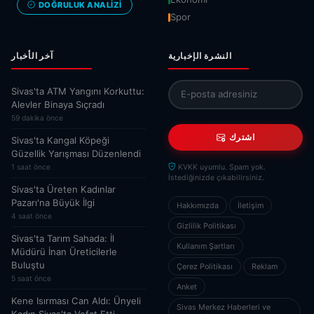
DOĞRULUK ANALIZI
Spor
النشرة الإخبارية
آخر الأخبار
Sivas'ta ATM Yangını Korkuttu:
Alevler Binaya Sıçradı
59 dakika önce
اشترك
Sivas'ta Kangal Köpeği
Güzellik Yarışması Düzenlendi
1 saat önce
KVKK uyumlu. Spam yok.
İstediğinizde çıkabilirsiniz.
Sivas'ta Üreten Kadınlar
Pazarı'na Büyük İlgi
Hakkımızda
İletişim
4 saat önce
Gizlilik Politikası
Sivas'ta Tarım Sahada: İl
Kullanım Şartları
Müdürü İnan Üreticilerle
Buluştu
Çerez Politikası
Reklam
5 saat önce
Anket
Kene Isırması Can Aldı: Ünyeli
Sivas Merkez Haberleri ve
Kadın Sivas'ta Vefat Etti