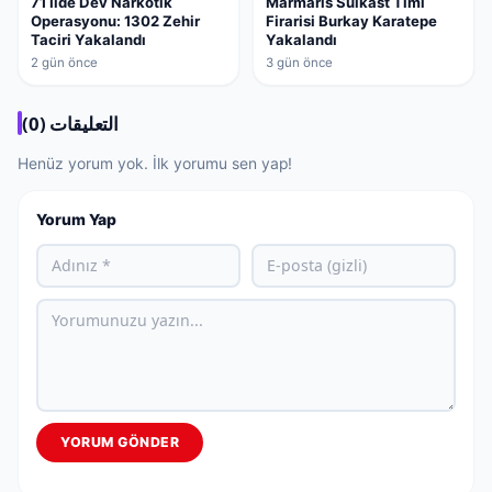
71 İlde Dev Narkotik
Marmaris Suikast Timi
Operasyonu: 1302 Zehir
Firarisi Burkay Karatepe
Taciri Yakalandı
Yakalandı
2 gün önce
3 gün önce
التعليقات (0)
Henüz yorum yok. İlk yorumu sen yap!
Yorum Yap
YORUM GÖNDER