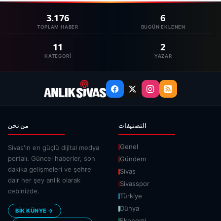
3.176
6
TOPLAM HABER
BUGÜN EKLENEN
11
2
KATEGORI
YAZAR
التصنيفات
من نحن
Genel
Sivas'ın en güçlü dijital medya
portalı. Güncel haberler, son
Gündem
dakika gelişmeleri ve şehre
Sivas
dair her şey anlık olarak
Sivasspor
cebinizde.
Türkiye
Dünya
BİK KÜNYE →
Ekonomi