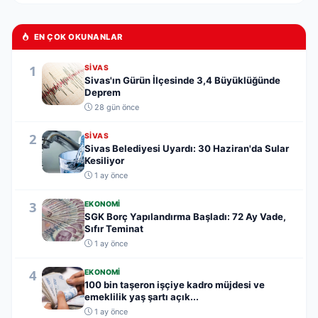
EN ÇOK OKUNANLAR
1
SIVAS
Sivas'ın Gürün İlçesinde 3,4 Büyüklüğünde
Deprem
28 gün önce
2
SIVAS
Sivas Belediyesi Uyardı: 30 Haziran'da Sular
Kesiliyor
1 ay önce
3
EKONOMI
SGK Borç Yapılandırma Başladı: 72 Ay Vade,
Sıfır Teminat
1 ay önce
4
EKONOMI
100 bin taşeron işçiye kadro müjdesi ve
emeklilik yaş şartı açık...
1 ay önce