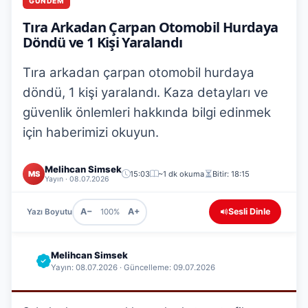
GÜNDEM
Tıra Arkadan Çarpan Otomobil Hurdaya
Döndü ve 1 Kişi Yaralandı
Tıra arkadan çarpan otomobil hurdaya
döndü, 1 kişi yaralandı. Kaza detayları ve
güvenlik önlemleri hakkında bilgi edinmek
için haberimizi okuyun.
Melihcan Simsek
MS
15:03
~1 dk okuma
Bitir: 18:15
Yayın · 08.07.2026
A−
A+
Sesli Dinle
Yazı Boyutu
100%
Melihcan Simsek
Yayın: 08.07.2026 · Güncelleme: 09.07.2026