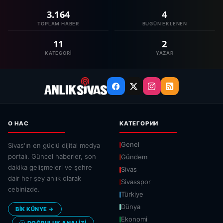
3.164
4
TOPLAM HABER
BUGÜN EKLENEN
11
2
KATEGORI
YAZAR
О НАС
КАТЕГОРИИ
Genel
Sivas'ın en güçlü dijital medya
portalı. Güncel haberler, son
Gündem
dakika gelişmeleri ve şehre
Sivas
dair her şey anlık olarak
Sivasspor
cebinizde.
Türkiye
Dünya
BİK KÜNYE →
Ekonomi
DOĞRULUK ANALIZI