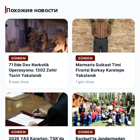
Похожие новости
GÜNDEM
GÜNDEM
71 İlde Dev Narkotik
Marmaris Suikast Timi
Operasyonu: 1302 Zehir
Firarisi Burkay Karatepe
Taciri Yakalandı
Yakalandı
9 saat önce
1 gün önce
GÜNDEM
GÜNDEM
2026 YAŞ Kararları: TSK'da
Bayburt'ta Jandarmadan