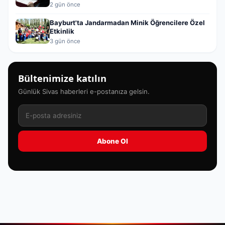
2 gün önce
Bayburt'ta Jandarmadan Minik Öğrencilere Özel
Etkinlik
3 gün önce
Bültenimize katılın
Günlük Sivas haberleri e-postanıza gelsin.
Abone Ol