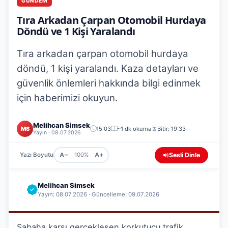
GÜNDEM
Tıra Arkadan Çarpan Otomobil Hurdaya
Döndü ve 1 Kişi Yaralandı
Tıra arkadan çarpan otomobil hurdaya
döndü, 1 kişi yaralandı. Kaza detayları ve
güvenlik önlemleri hakkında bilgi edinmek
için haberimizi okuyun.
Melihcan Simsek
MS
15:03
~1 dk okuma
Bitir: 19:33
Yayın · 08.07.2026
A−
A+
Sesli Dinle
Yazı Boyutu
100%
Melihcan Simsek
Yayın: 08.07.2026 · Güncelleme: 09.07.2026
Sabaha karşı gerçekleşen korkutucu trafik