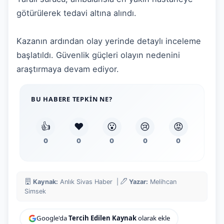
götürülerek tedavi altına alındı.
Kazanın ardından olay yerinde detaylı inceleme
başlatıldı. Güvenlik güçleri olayın nedenini
araştırmaya devam ediyor.
BU HABERE TEPKIN NE?
👍
❤️
😮
😢
😡
0
0
0
0
0
Kaynak:
Anlık Sivas Haber |
Yazar:
Melihcan
Simsek
Google'da
Tercih Edilen Kaynak
olarak ekle