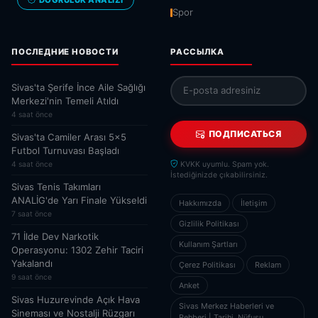
Spor
ПОСЛЕДНИЕ НОВОСТИ
РАССЫЛКА
Sivas'ta Şerife İnce Aile Sağlığı
Merkezi'nin Temeli Atıldı
4 saat önce
ПОДПИСАТЬСЯ
Sivas'ta Camiler Arası 5x5
Futbol Turnuvası Başladı
4 saat önce
KVKK uyumlu. Spam yok.
İstediğinizde çıkabilirsiniz.
Sivas Tenis Takımları
ANALİG'de Yarı Finale Yükseldi
Hakkımızda
İletişim
7 saat önce
Gizlilik Politikası
71 İlde Dev Narkotik
Kullanım Şartları
Operasyonu: 1302 Zehir Taciri
Yakalandı
Çerez Politikası
Reklam
9 saat önce
Anket
Sivas Huzurevinde Açık Hava
Sivas Merkez Haberleri ve
Sineması ve Nostalji Rüzgarı
Rehberi | Tarihi, Nüfusu,