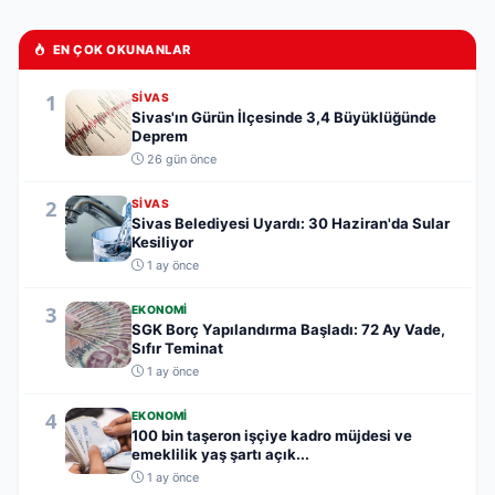
EN ÇOK OKUNANLAR
1
SIVAS
Sivas'ın Gürün İlçesinde 3,4 Büyüklüğünde
Deprem
26 gün önce
2
SIVAS
Sivas Belediyesi Uyardı: 30 Haziran'da Sular
Kesiliyor
1 ay önce
3
EKONOMI
SGK Borç Yapılandırma Başladı: 72 Ay Vade,
Sıfır Teminat
1 ay önce
4
EKONOMI
100 bin taşeron işçiye kadro müjdesi ve
emeklilik yaş şartı açık...
1 ay önce