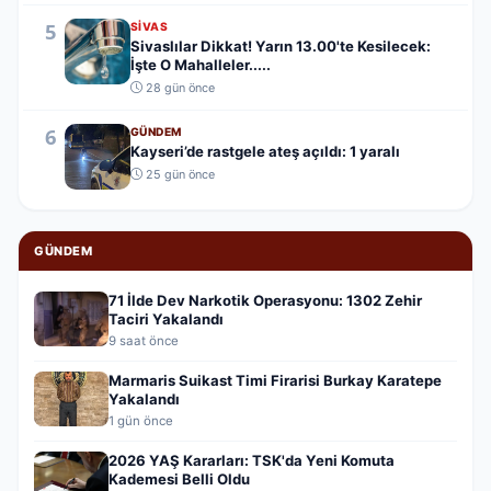
5
SIVAS
Sivaslılar Dikkat! Yarın 13.00'te Kesilecek:
İşte O Mahalleler.....
28 gün önce
6
GÜNDEM
Kayseri’de rastgele ateş açıldı: 1 yaralı
25 gün önce
GÜNDEM
71 İlde Dev Narkotik Operasyonu: 1302 Zehir
Taciri Yakalandı
9 saat önce
Marmaris Suikast Timi Firarisi Burkay Karatepe
Yakalandı
1 gün önce
2026 YAŞ Kararları: TSK'da Yeni Komuta
Kademesi Belli Oldu