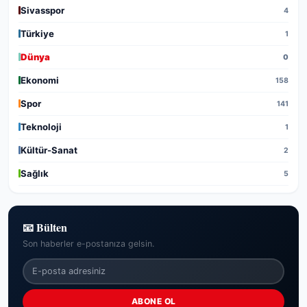
Sivasspor
4
Türkiye
1
Dünya
0
Ekonomi
158
Spor
141
Teknoloji
1
Kültür-Sanat
2
Sağlık
5
📧 Bülten
Son haberler e-postanıza gelsin.
ABONE OL