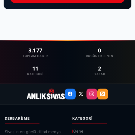
3.177
0
TOPLAM HABER
BUGÜN EKLENEN
11
2
KATEGORI
YAZAR
DERBARÊ ME
KATEGORÎ
Genel
Sivas'ın en güçlü dijital medya