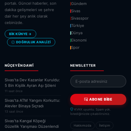
portalı. Güncel haberler, son
Gündem
dakika gelişmeleri ve şehre
Sivas
dair her şey anlık olarak
Sivasspor
cebinizde.
Türkiye
Dünya
BİK KÜNYE →
Ekonomi
DOĞRULUK ANALIZI
Spor
NÛÇEYÊN DAWÎ
NEWSLETTER
Sivas'ta Dev Kazanlar Kuruldu:
5 Bin Kişilik Ayran Aşı Şöleni
11 saat önce
ABONE BIBE
Sivas'ta ATM Yangını Korkuttu:
Alevler Binaya Sıçradı
KVKK uyumlu. Spam yok.
13 saat önce
İstediğinizde çıkabilirsiniz.
Sivas'ta Kangal Köpeği
Hakkımızda
İletişim
Güzellik Yarışması Düzenlendi