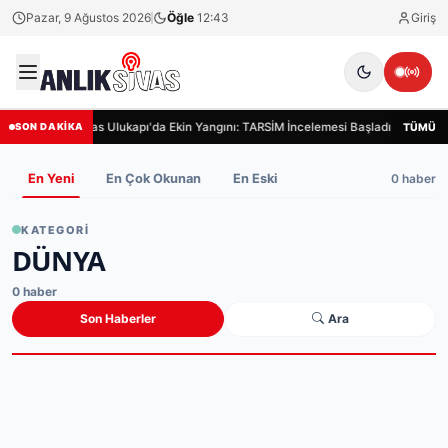
Pazar, 9 Ağustos 2026
Öğle
12:43
Giriş
Sivas Ulukapı'da Ekin Yangını: TARSİM İncelemesi Başladı
Siva
TÜMÜ
SON DAKİKA
0 haber
En Yeni
En Çok Okunan
En Eski
KATEGORI
DÜNYA
0 haber
Son Haberler
Ara