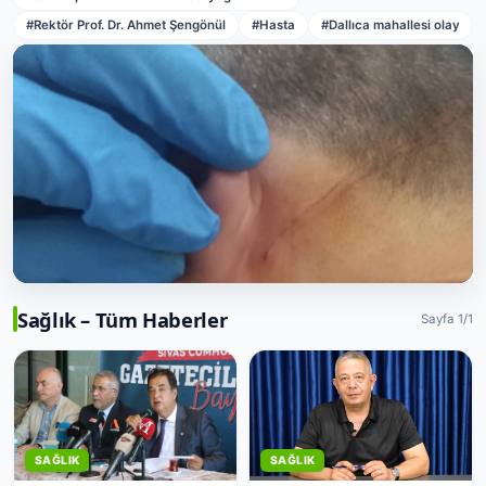
#Rektör Prof. Dr. Ahmet Şengönül
#Hasta
#Dallıca mahallesi olay
Sağlık – Tüm Haberler
SAĞLIK
Sayfa 1/1
Atağa Uğrayan Hemşireye Boynundan
Yaralandı
Şanlıurfa Eğitim ve Araştırma Hastanesi Acil Servisinde
vazifeli hemşire S.O, bir hasta yakınının kesici aletiyle
saldırması sonucu boynundan yaralandı.
Melihcan Simsek
🕐 12 gün önce
SAĞLIK
SAĞLIK