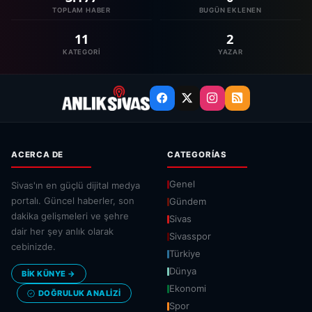
TOPLAM HABER
BUGÜN EKLENEN
11
2
KATEGORI
YAZAR
ACERCA DE
CATEGORÍAS
Genel
Sivas'ın en güçlü dijital medya
portalı. Güncel haberler, son
Gündem
dakika gelişmeleri ve şehre
Sivas
dair her şey anlık olarak
Sivasspor
cebinizde.
Türkiye
Dünya
BİK KÜNYE →
Ekonomi
DOĞRULUK ANALIZI
Spor