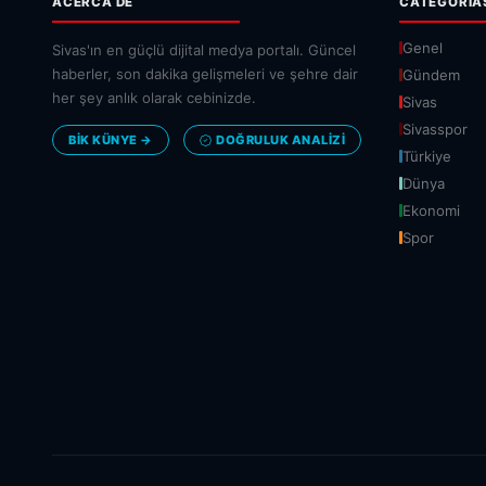
ACERCA DE
CATEGORÍA
Genel
Sivas'ın en güçlü dijital medya portalı. Güncel
haberler, son dakika gelişmeleri ve şehre dair
Gündem
her şey anlık olarak cebinizde.
Sivas
Sivasspor
BİK KÜNYE →
DOĞRULUK ANALIZI
Türkiye
Dünya
Ekonomi
Spor