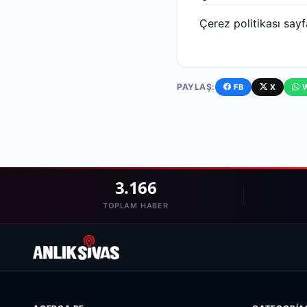
Çerez politikası sayf
PAYLAŞ:
FB
X
3.166
TOPLAM HABER