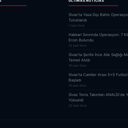
S
ÚLTIMAS NOTICIAS
Sivas'ta Yasa Dışı Bahis Operasyo
Tutuklandı
1 saat önce
Hakkari Sınırında Operasyon: 7 K
Eroin Bulundu
14 saat önce
Sivas'ta Şerife İnce Aile Sağlığı M
Temeli Atıldı
19 saat önce
Sivas'ta Camiler Arası 5x5 Futbol
Başladı
19 saat önce
Sivas Tenis Takımları ANALİG'de Y
Yükseldi
22 saat önce