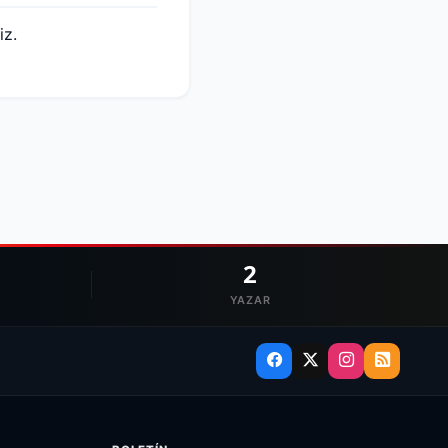
iz.
2
YAZAR