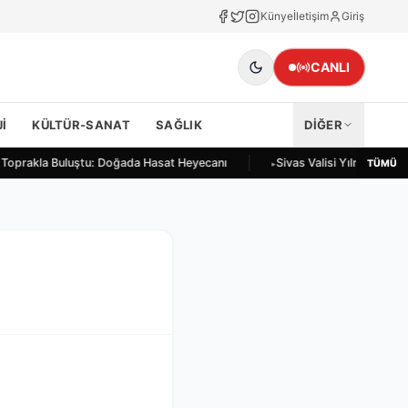
Künye
İletişim
Giriş
CANLI
I
KÜLTÜR-SANAT
SAĞLIK
DİĞER
r Toprakla Buluştu: Doğada Hasat Heyecanı
Sivas Valisi Yılmaz Şimş
TÜMÜ