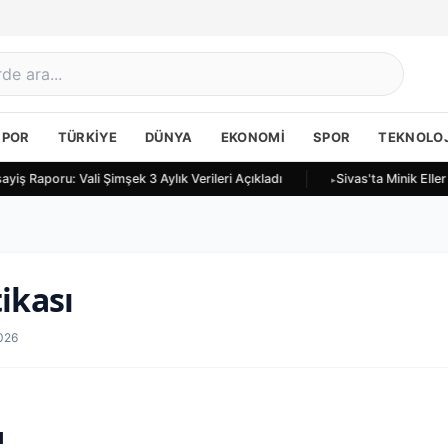
SPOR
TÜRKIYE
DÜNYA
EKONOMI
SPOR
TEKNOLOJ
ayiş Raporu: Vali Şimşek 3 Aylık Verileri Açıkladı
Sivas'ta Minik Elle
tikası
026
ı