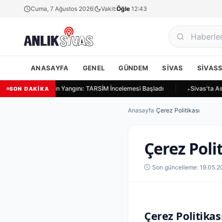
Cuma, 7 Ağustos 2026
Vakit:
Öğle
12:43
ANASAYFA
GENEL
GÜNDEM
SIVAS
SIVAS
ivas Ulukapı'da Ekin Yangını: TARSİM İncelemesi Başladı
Sivas'ta As
SON DAKİKA
Anasayfa
›
Çerez Politikası
Çerez Poli
Son güncelleme: 19.05.2
Çerez Politikas