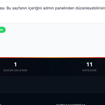
ası. Bu sayfanın içeriğini admin panelinden düzenleyebilirsin
WA
1
11
BUGÜN EKLENEN
KATEGORI