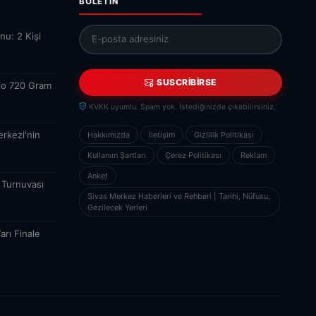
BOLETÍN
nu: 2 Kişi
SUSCRIBIRSE
ilo 720 Gram
KVKK uyumlu. Spam yok. İstediğinizde çıkabilirsiniz.
erkezi'nin
Hakkımızda
İletişim
Gizlilik Politikası
Kullanım Şartları
Çerez Politikası
Reklam
Anket
 Turnuvası
Sivas Merkez Haberleri ve Rehberi | Tarihi, Nüfusu,
Gezilecek Yerleri
arı Finale