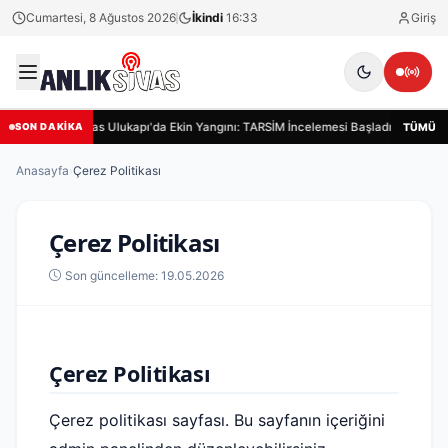
Cumartesi, 8 Ağustos 2026
İkindi
16:33
Giriş
Sivas Ulukapı'da Ekin Yangını: TARSİM İncelemesi Başladı
Siva
TÜMÜ
SON DAKİKA
Anasayfa
›
Çerez Politikası
Çerez Politikası
Son güncelleme: 19.05.2026
Çerez Politikası
Çerez politikası sayfası. Bu sayfanın içeriğini