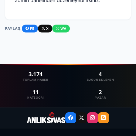
admin panelinden düzenleyebilirsiniz.
PAYLAŞ:
FB
X
WA
3.174
4
TOPLAM HABER
BUGÜN EKLENEN
11
2
KATEGORI
YAZAR