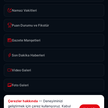
Namaz Vakitleri
Puan Durumu ve Fikstür
Gazete Manşetleri
Son Dakika Haberleri
Video Galeri
Foto Galeri
Çerezler hakkında
— Deneyiminizi
geliştirmek için çerez kullanıyoruz. Kabul
© 2026 Anlık Sivas Haber. Tüm hakları saklıdır.
Tasarım & Yazılım:
Brokod