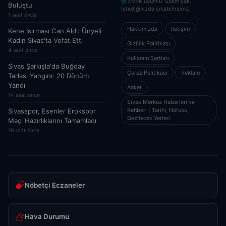
KVKK uyumlu. Spam yok.
Buluştu
İstediğinizde çıkabilirsiniz.
1 saat önce
Hakkımızda
İletişim
Kene Isırması Can Aldı: Ünyeli
Kadın Sivas'ta Vefat Etti
Gizlilik Politikası
4 saat önce
Kullanım Şartları
Sivas Şarkışla'da Buğday
Çerez Politikası
Reklam
Tarlası Yangını: 20 Dönüm
Yandı
Anket
14 saat önce
Sivas Merkez Haberleri ve
Rehberi | Tarihi, Nüfusu,
Sivasspor, Esenler Erokspor
Gezilecek Yerleri
Maçı Hazırlıklarını Tamamladı
19 saat önce
Nöbetçi Eczaneler
Hava Durumu