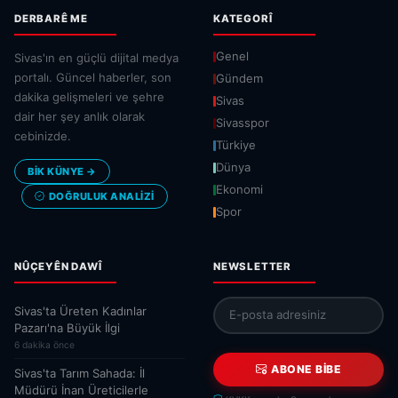
DERBARÊ ME
KATEGORÎ
Genel
Sivas'ın en güçlü dijital medya
portalı. Güncel haberler, son
Gündem
dakika gelişmeleri ve şehre
Sivas
dair her şey anlık olarak
Sivasspor
cebinizde.
Türkiye
Dünya
BİK KÜNYE →
Ekonomi
DOĞRULUK ANALIZI
Spor
NÛÇEYÊN DAWÎ
NEWSLETTER
Sivas'ta Üreten Kadınlar
Pazarı'na Büyük İlgi
6 dakika önce
ABONE BIBE
Sivas'ta Tarım Sahada: İl
Müdürü İnan Üreticilerle