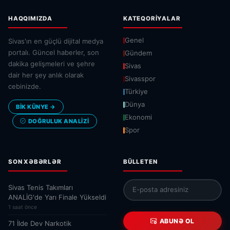
HAQQIMIZDA
KATEQORIYALAR
Genel
Sivas'ın en güçlü dijital medya
portalı. Güncel haberler, son
Gündem
dakika gelişmeleri ve şehre
Sivas
dair her şey anlık olarak
Sivasspor
cebinizde.
Türkiye
Dünya
BİK KÜNYE →
Ekonomi
DOĞRULUK ANALIZI
Spor
SON XƏBƏRLƏR
BÜLLETEN
Sivas Tenis Takımları
ANALİG'de Yarı Finale Yükseldi
1 saat önce
ABUNƏ OL
71 İlde Dev Narkotik