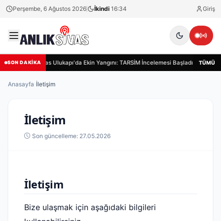
Perşembe, 6 Ağustos 2026
İkindi
16:34
Giriş
Sivas Ulukapı'da Ekin Yangını: TARSİM İncelemesi Başladı
Siva
TÜMÜ
SON DAKİKA
Anasayfa
›
İletişim
İletişim
Son güncelleme: 27.05.2026
İletişim
Bize ulaşmak için aşağıdaki bilgileri