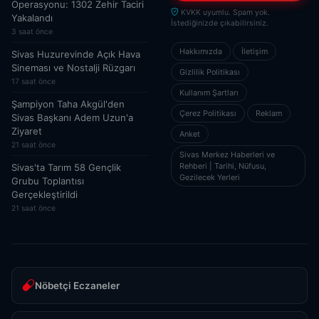
Operasyonu: 1302 Zehir Taciri
KVKK uyumlu. Spam yok.
Yakalandı
İstediğinizde çıkabilirsiniz.
3 saat önce
Hakkımızda
İletişim
Sivas Huzurevinde Açık Hava
Sineması ve Nostalji Rüzgarı
Gizlilik Politikası
17 saat önce
Kullanım Şartları
Şampiyon Taha Akgül'den
Çerez Politikası
Reklam
Sivas Başkanı Adem Uzun'a
Ziyaret
Anket
21 saat önce
Sivas Merkez Haberleri ve
Rehberi | Tarihi, Nüfusu,
Sivas'ta Tarım 58 Gençlik
Gezilecek Yerleri
Grubu Toplantısı
Gerçekleştirildi
21 saat önce
Nöbetçi Eczaneler