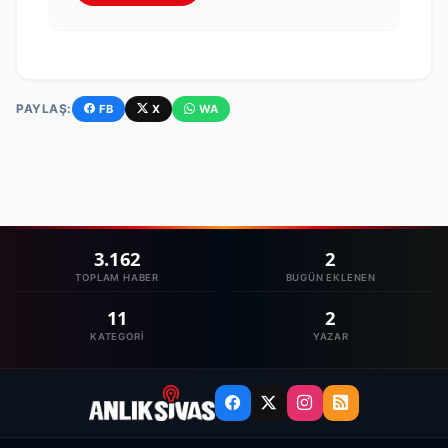
PAYLAŞ:
FB
X
WA
3.162
2
TOPLAM HABER
BUGÜN EKLENEN
11
2
KATEGORI
YAZAR