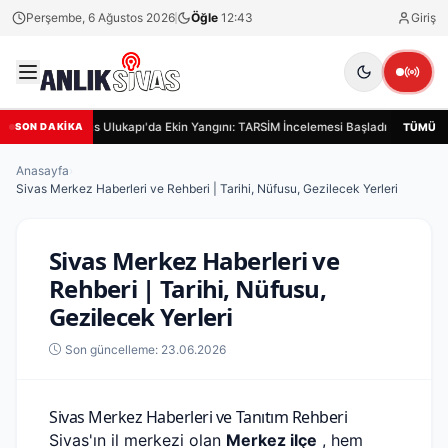
Perşembe, 6 Ağustos 2026
Öğle
12:43
Giriş
Sivas Ulukapı'da Ekin Yangını: TARSİM İncelemesi Başladı
Sivas
TÜMÜ
SON DAKİKA
Anasayfa
›
Sivas Merkez Haberleri ve Rehberi | Tarihi, Nüfusu, Gezilecek Yerleri
Sivas Merkez Haberleri ve
Rehberi | Tarihi, Nüfusu,
Gezilecek Yerleri
Son güncelleme: 23.06.2026
Sivas Merkez Haberleri ve Tanıtım Rehberi
Sivas'ın il merkezi olan
Merkez ilçe
, hem