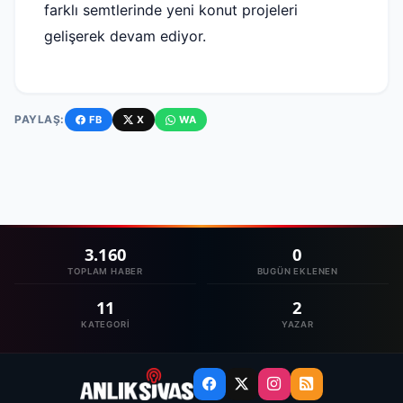
farklı semtlerinde yeni konut projeleri
gelişerek devam ediyor.
PAYLAŞ:
FB
X
WA
3.160
0
TOPLAM HABER
BUGÜN EKLENEN
11
2
KATEGORI
YAZAR