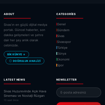
ABOUT
CATEGORIES
Genel
Sivas'ın en güçlü dijital medya
portalı. Güncel haberler, son
Gündem
dakika gelişmeleri ve şehre
Sivas
dair her şey anlık olarak
Sivasspor
cebinizde.
Türkiye
Dünya
BİK KÜNYE →
Ekonomi
DOĞRULUK ANALIZI
Spor
LATEST NEWS
NEWSLETTER
Sivas Huzurevinde Açık Hava
Sineması ve Nostalji Rüzgarı
13 saat önce