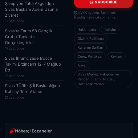
SUBSCRIBE
Şampiyon Taha Akgül'den
Sivas Başkanı Adem Uzun'a
KVKK uyumlu. Spam yok.
Ziyaret
İstediğinizde çıkabilirsiniz.
17 saat önce
Hakkımızda
İletişim
Sivas'ta Tarım 58 Gençlik
Grubu Toplantısı
Gizlilik Politikası
Gerçekleştirildi
Kullanım Şartları
17 saat önce
Çerez Politikası
Reklam
Sivas İhramcızade Bocce
Takımı Erzincan'ı 12-7 Mağlup
Anket
Etti
Sivas Merkez Haberleri ve
18 saat önce
Rehberi | Tarihi, Nüfusu,
Gezilecek Yerleri
Sivas TÜRK-İŞ İl Başkanlığına
Kubilay Töre Atandı
21 saat önce
Nöbetçi Eczaneler