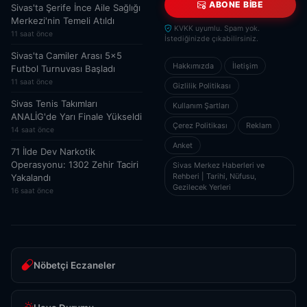
ABONE BIBE
Sivas'ta Şerife İnce Aile Sağlığı
Merkezi'nin Temeli Atıldı
KVKK uyumlu. Spam yok.
11 saat önce
İstediğinizde çıkabilirsiniz.
Sivas'ta Camiler Arası 5x5
Hakkımızda
İletişim
Futbol Turnuvası Başladı
11 saat önce
Gizlilik Politikası
Sivas Tenis Takımları
Kullanım Şartları
ANALİG'de Yarı Finale Yükseldi
Çerez Politikası
Reklam
14 saat önce
Anket
71 İlde Dev Narkotik
Operasyonu: 1302 Zehir Taciri
Sivas Merkez Haberleri ve
Rehberi | Tarihi, Nüfusu,
Yakalandı
Gezilecek Yerleri
16 saat önce
Nöbetçi Eczaneler