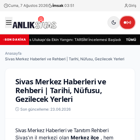
Cuma, 7 Ağustos 2026
İmsak
03:51
Giriş
Sivas Ulukapı'da Ekin Yangını: TARSİM İncelemesi Başladı
Sivas
TÜMÜ
SON DAKİKA
Anasayfa
›
Sivas Merkez Haberleri ve Rehberi | Tarihi, Nüfusu, Gezilecek Yerleri
Sivas Merkez Haberleri ve
Rehberi | Tarihi, Nüfusu,
Gezilecek Yerleri
Son güncelleme: 23.06.2026
Sivas Merkez Haberleri ve Tanıtım Rehberi
Sivas'ın il merkezi olan
Merkez ilçe
, hem