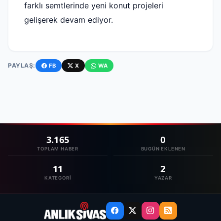
farklı semtlerinde yeni konut projeleri
gelişerek devam ediyor.
PAYLAŞ:
FB
X
WA
3.165
0
TOPLAM HABER
BUGÜN EKLENEN
11
2
KATEGORI
YAZAR