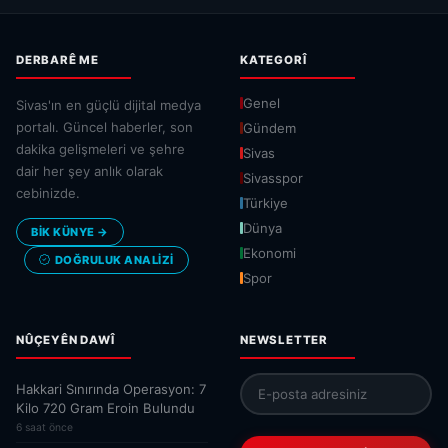
DERBARÊ ME
KATEGORÎ
Genel
Sivas'ın en güçlü dijital medya
portalı. Güncel haberler, son
Gündem
dakika gelişmeleri ve şehre
Sivas
dair her şey anlık olarak
Sivasspor
cebinizde.
Türkiye
Dünya
BİK KÜNYE →
Ekonomi
DOĞRULUK ANALIZI
Spor
NÛÇEYÊN DAWÎ
NEWSLETTER
Hakkari Sınırında Operasyon: 7
Kilo 720 Gram Eroin Bulundu
6 saat önce