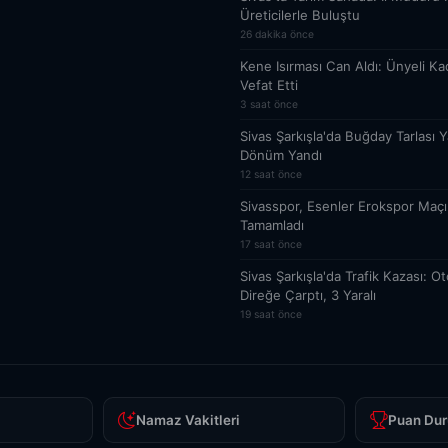
Üreticilerle Buluştu
26 dakika önce
Kene Isırması Can Aldı: Ünyeli Kad
Vefat Etti
3 saat önce
Sivas Şarkışla'da Buğday Tarlası Y
Dönüm Yandı
12 saat önce
Sivasspor, Esenler Erokspor Maçı H
Tamamladı
17 saat önce
Sivas Şarkışla'da Trafik Kazası: O
Direğe Çarptı, 3 Yaralı
19 saat önce
Namaz Vakitleri
Puan Dur