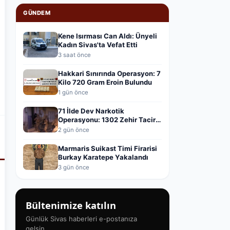
GÜNDEM
Kene Isırması Can Aldı: Ünyeli
Kadın Sivas'ta Vefat Etti
3 saat önce
Hakkari Sınırında Operasyon: 7
Kilo 720 Gram Eroin Bulundu
1 gün önce
71 İlde Dev Narkotik
Operasyonu: 1302 Zehir Taciri
Yakalandı
2 gün önce
Marmaris Suikast Timi Firarisi
Burkay Karatepe Yakalandı
3 gün önce
Bültenimize katılın
Günlük Sivas haberleri e-postanıza
gelsin.