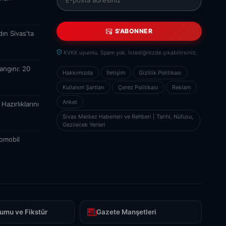
S'ABONNER
ın Sivas'ta
KVKK uyumlu. Spam yok. İstediğinizde çıkabilirsiniz.
angını: 20
Hakkımızda
İletişim
Gizlilik Politikası
Kullanım Şartları
Çerez Politikası
Reklam
Anket
azırlıklarını
Sivas Merkez Haberleri ve Rehberi | Tarihi, Nüfusu,
Gezilecek Yerleri
tomobil
umu ve Fikstür
Gazete Manşetleri