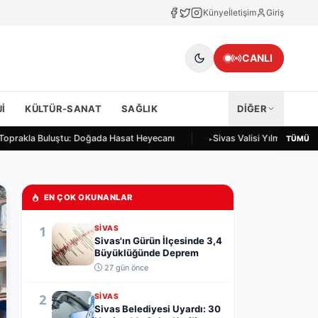
Künye
İletişim
Giriş
CANLI
I
KÜLTÜR-SANAT
SAĞLIK
DİĞER
 Toprakla Buluştu: Doğada Hasat Heyecanı
Sivas Valisi Yılmaz Şimşek
TÜMÜ
EN ÇOK OKUNANLAR
1
SIVAS
Sivas'ın Gürün İlçesinde 3,4
Büyüklüğünde Deprem
27 gün önce
2
SIVAS
Sivas Belediyesi Uyardı: 30