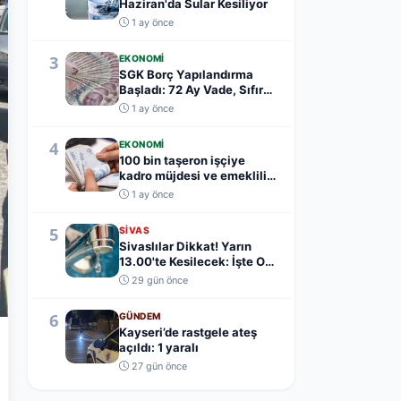
Haziran'da Sular Kesiliyor
1 ay önce
3
EKONOMI
SGK Borç Yapılandırma
Başladı: 72 Ay Vade, Sıfır
Teminat
1 ay önce
4
EKONOMI
100 bin taşeron işçiye
kadro müjdesi ve emeklilik
yaş şartı açık...
1 ay önce
5
SIVAS
Sivaslılar Dikkat! Yarın
13.00'te Kesilecek: İşte O
Mahalleler.....
29 gün önce
6
GÜNDEM
Kayseri’de rastgele ateş
açıldı: 1 yaralı
27 gün önce