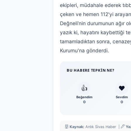
ekipleri, müdahale ederek tıbbi
çeken ve hemen 112'yi arayan
Değneli’nin durumunun ağır ol
yazık ki, hayatını kaybettiği te
tamamladıktan sonra, cenazeyi
Kurumu'na gönderdi.
BU HABERE TEPKIN NE?
👍
❤️
Beğendim
Sevdim
0
0
Kaynak:
Anlık Sivas Haber |
Ya