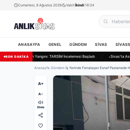
Cumartesi, 8 Ağustos 2026
Vakit:
İkindi
16:34
ANASAYFA
GENEL
GÜNDEM
SIVAS
SIVAS
as Ulukapı'da Ekin Yangını: TARSİM İncelemesi Başladı
Sivas'ta Asay
SON DAKİKA
Anasayfa
›
Gündem
›
İş Yerinde Fenalaşan Esnaf Pastanede Ha
A+
A−
Dinle