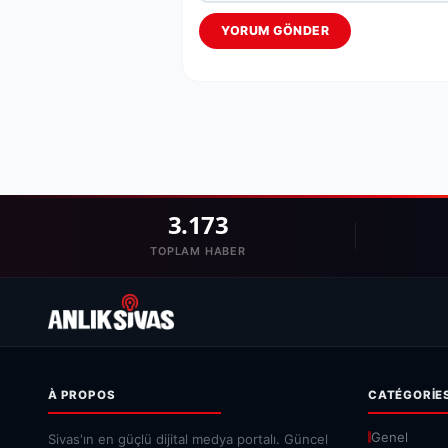
YORUM GÖNDER
3.173
TOPLAM HABER
À PROPOS
CATÉGORIE
Genel
Sivas'ın en güçlü dijital medya portalı. Güncel