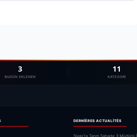
3
11
BUGÜN EKLENEN
KATEGORI
S
DERNIÈRES ACTUALITÉS
Sivas'ta Tarım Sahada: İl Müdürü 