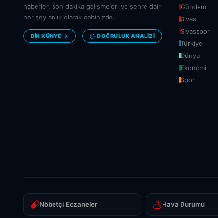
haberler, son dakika gelişmeleri ve şehre dair
Gündem
her şey anlık olarak cebinizde.
Sivas
Sivasspor
BİK KÜNYE →
DOĞRULUK ANALIZI
Türkiye
Dünya
Ekonomi
Spor
Nöbetçi Eczaneler
Hava Durumu