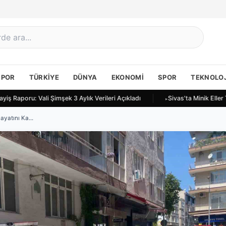
SPOR
TÜRKIYE
DÜNYA
EKONOMI
SPOR
TEKNOLOJ
iş Raporu: Vali Şimşek 3 Aylık Verileri Açıkladı
Sivas'ta Minik Eller
yatını Ka...