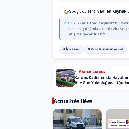
Google'da
Tercih Edilen Kaynak
o
Anlık Sivas Haber bağımsız bir yayın
hazırlanır; doğruluk, tarafsızlık ve şe
iletişime geçebilirsiniz.
# İş kazası
# Rahatsızlanan esnaf
ÖNCEKI HABER
Kardeş Katliamında Hayatın
Aile Son Yolculuğuna Uğurla
Actualités liées