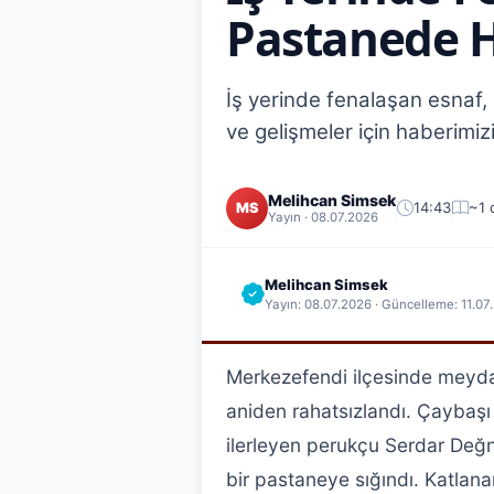
Pastanede H
İş yerinde fenalaşan esnaf, 
ve gelişmeler için haberimizi
Melihcan Simsek
14:43
~1 
MS
Yayın · 08.07.2026
Melihcan Simsek
Yayın: 08.07.2026 · Güncelleme: 11.07
Merkezefendi ilçesinde meyda
aniden rahatsızlandı. Çaybaş
ilerleyen perukçu Serdar Değne
bir pastaneye sığındı. Katlana