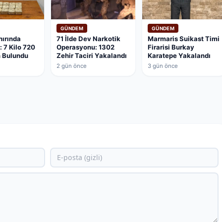
GÜNDEM
GÜNDEM
nırında
71 İlde Dev Narkotik
Marmaris Suikast Timi
 7 Kilo 720
Operasyonu: 1302
Firarisi Burkay
n Bulundu
Zehir Taciri Yakalandı
Karatepe Yakalandı
2 gün önce
3 gün önce