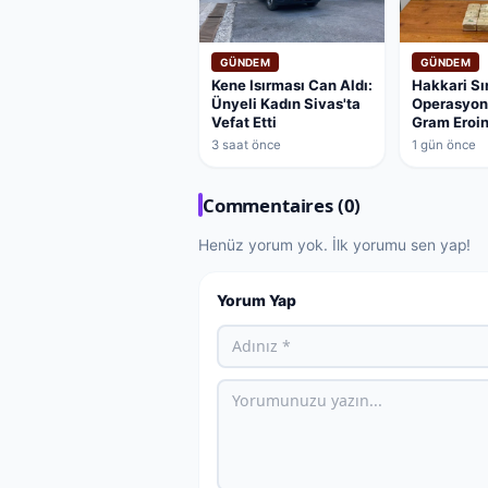
GÜNDEM
GÜNDEM
Kene Isırması Can Aldı:
Hakkari Sı
Ünyeli Kadın Sivas'ta
Operasyon:
Vefat Etti
Gram Eroi
3 saat önce
1 gün önce
Commentaires (0)
Henüz yorum yok. İlk yorumu sen yap!
Yorum Yap