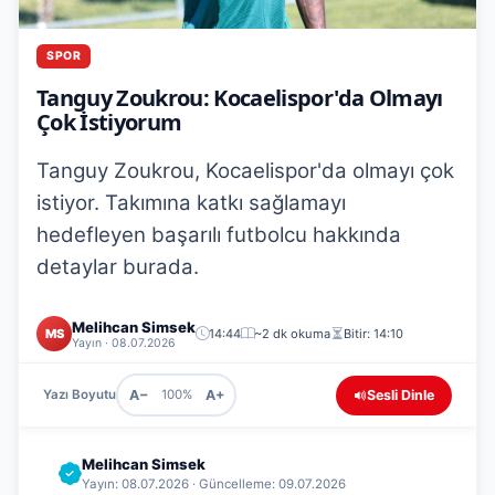
SPOR
Tanguy Zoukrou: Kocaelispor'da Olmayı
Çok İstiyorum
Tanguy Zoukrou, Kocaelispor'da olmayı çok
istiyor. Takımına katkı sağlamayı
hedefleyen başarılı futbolcu hakkında
detaylar burada.
Melihcan Simsek
MS
14:44
~2 dk okuma
Bitir: 14:10
Yayın · 08.07.2026
A−
A+
Sesli Dinle
Yazı Boyutu
100%
Melihcan Simsek
Yayın: 08.07.2026 · Güncelleme: 09.07.2026