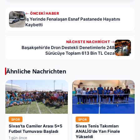
ÖNCEKI HABER
İş Yerinde Fenalaşan Esnaf Pastanede Hayatını
Kaybetti
NÄCHSTE NACHRICHT
Başakşehir’de Dron Destekli Denetimlerle 248
Sürücüye Toplam 613 Bin TL Ceza
Ähnliche Nachrichten
SPOR
SPOR
Sivas'ta Camiler Arası 5x5
Sivas Tenis Takımları
Futbol Turnuvası Başladı
ANALİG'de Yarı Finale
Yükseldi
1 gün önce