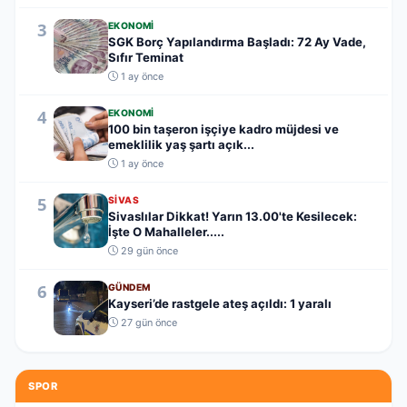
3
EKONOMI
SGK Borç Yapılandırma Başladı: 72 Ay Vade,
Sıfır Teminat
1 ay önce
4
EKONOMI
100 bin taşeron işçiye kadro müjdesi ve
emeklilik yaş şartı açık...
1 ay önce
5
SIVAS
Sivaslılar Dikkat! Yarın 13.00'te Kesilecek:
İşte O Mahalleler.....
29 gün önce
6
GÜNDEM
Kayseri’de rastgele ateş açıldı: 1 yaralı
27 gün önce
SPOR