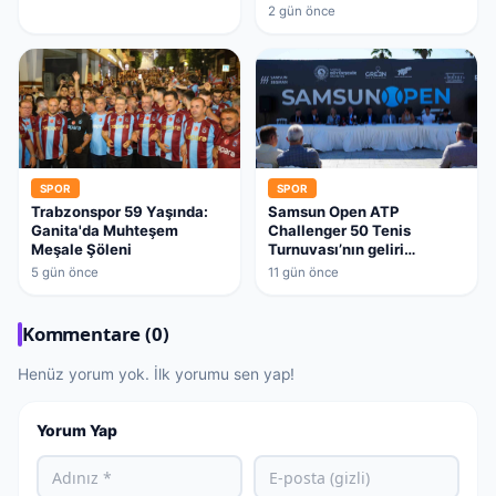
2 gün önce
SPOR
SPOR
Trabzonspor 59 Yaşında:
Samsun Open ATP
Ganita'da Muhteşem
Challenger 50 Tenis
Meşale Şöleni
Turnuvası’nın geliri
Mehmetçik Vakfı’na
5 gün önce
11 gün önce
bağışlanacak
Kommentare (0)
Henüz yorum yok. İlk yorumu sen yap!
Yorum Yap