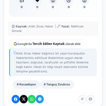
👍
❤️
😮
😢
😡
0
0
0
0
0
Kaynak:
Anlık Sivas Haber |
Yazar:
Melihcan
Simsek
Google'da
Tercih Edilen Kaynak
olarak ekle
Anlık Sivas Haber bağımsız bir yayın kuruluşudur.
Haberlerimiz editöryel ilkelerimize uygun olarak
hazırlanır; doğruluk, tarafsızlık ve şeffaflık ilkelerine
bağlı kalınır. Hatalı bir bilgi tespit ederseniz bizimle
iletişime geçebilirsiniz.
# Kocaelispor
# Tanguy Zoukrou