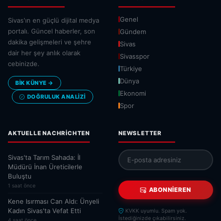
Genel
Sivas'ın en güçlü dijital medya
portalı. Güncel haberler, son
Gündem
dakika gelişmeleri ve şehre
Sivas
dair her şey anlık olarak
Sivasspor
cebinizde.
Türkiye
Dünya
BİK KÜNYE →
Ekonomi
DOĞRULUK ANALIZI
Spor
AKTUELLE NACHRICHTEN
NEWSLETTER
Sivas'ta Tarım Sahada: İl
Müdürü İnan Üreticilerle
Buluştu
1 saat önce
ABONNIEREN
Kene Isırması Can Aldı: Ünyeli
Kadın Sivas'ta Vefat Etti
KVKK uyumlu. Spam yok.
İstediğinizde çıkabilirsiniz.
4 saat önce