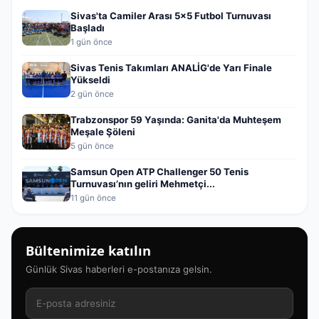
Sivas'ta Camiler Arası 5x5 Futbol Turnuvası
Başladı
1 gün önce
Sivas Tenis Takımları ANALİG'de Yarı Finale
Yükseldi
2 gün önce
Trabzonspor 59 Yaşında: Ganita'da Muhteşem
Meşale Şöleni
5 gün önce
Samsun Open ATP Challenger 50 Tenis
Turnuvası’nın geliri Mehmetçi...
11 gün önce
Bültenimize katılın
Günlük Sivas haberleri e-postanıza gelsin.