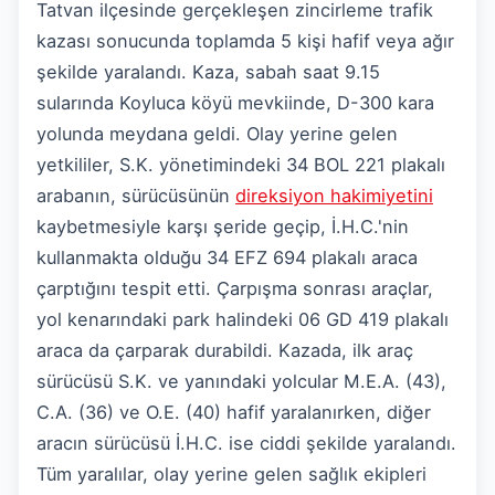
Tatvan ilçesinde gerçekleşen zincirleme trafik
kazası sonucunda toplamda 5 kişi hafif veya ağır
şekilde yaralandı. Kaza, sabah saat 9.15
sularında Koyluca köyü mevkiinde, D-300 kara
yolunda meydana geldi. Olay yerine gelen
yetkililer, S.K. yönetimindeki 34 BOL 221 plakalı
arabanın, sürücüsünün
direksiyon hakimiyetini
kaybetmesiyle karşı şeride geçip, İ.H.C.'nin
kullanmakta olduğu 34 EFZ 694 plakalı araca
çarptığını tespit etti. Çarpışma sonrası araçlar,
yol kenarındaki park halindeki 06 GD 419 plakalı
araca da çarparak durabildi. Kazada, ilk araç
sürücüsü S.K. ve yanındaki yolcular M.E.A. (43),
C.A. (36) ve O.E. (40) hafif yaralanırken, diğer
aracın sürücüsü İ.H.C. ise ciddi şekilde yaralandı.
Tüm yaralılar, olay yerine gelen sağlık ekipleri