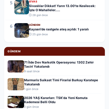
5
SIVAS
Sivaslılar Dikkat! Yarın 13.00'te Kesilecek:
İşte O Mahalleler.....
28 gün önce
6
GÜNDEM
Kayseri’de rastgele ateş açıldı: 1 yaralı
25 gün önce
GÜNDEM
71 İlde Dev Narkotik Operasyonu: 1302 Zehir
Taciri Yakalandı
9 saat önce
Marmaris Suikast Timi Firarisi Burkay Karatepe
Yakalandı
1 gün önce
2026 YAŞ Kararları: TSK'da Yeni Komuta
Kademesi Belli Oldu
2 gün önce