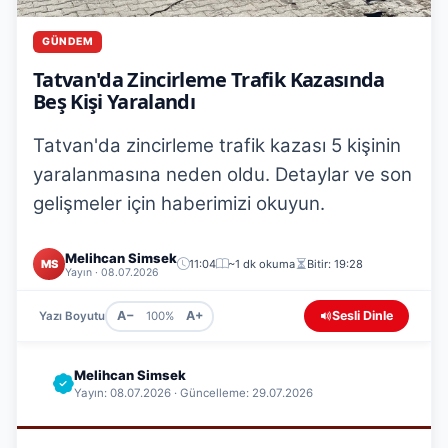
GÜNDEM
Tatvan'da Zincirleme Trafik Kazasında
Beş Kişi Yaralandı
Tatvan'da zincirleme trafik kazası 5 kişinin
yaralanmasına neden oldu. Detaylar ve son
gelişmeler için haberimizi okuyun.
Melihcan Simsek
MS
11:04
~1 dk okuma
Bitir: 19:28
Yayın · 08.07.2026
A−
A+
Sesli Dinle
Yazı Boyutu
100%
Melihcan Simsek
Yayın: 08.07.2026 · Güncelleme: 29.07.2026