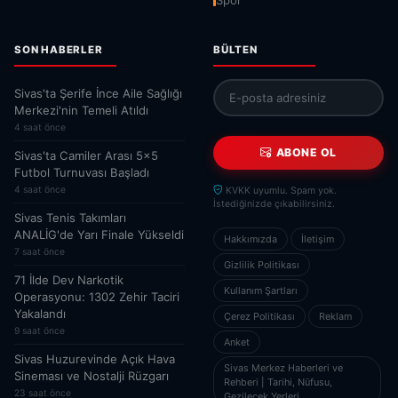
Spor
SON HABERLER
BÜLTEN
Sivas'ta Şerife İnce Aile Sağlığı
Merkezi'nin Temeli Atıldı
4 saat önce
ABONE OL
Sivas'ta Camiler Arası 5x5
Futbol Turnuvası Başladı
4 saat önce
KVKK uyumlu. Spam yok.
İstediğinizde çıkabilirsiniz.
Sivas Tenis Takımları
ANALİG'de Yarı Finale Yükseldi
Hakkımızda
İletişim
7 saat önce
Gizlilik Politikası
71 İlde Dev Narkotik
Kullanım Şartları
Operasyonu: 1302 Zehir Taciri
Yakalandı
Çerez Politikası
Reklam
9 saat önce
Anket
Sivas Huzurevinde Açık Hava
Sivas Merkez Haberleri ve
Sineması ve Nostalji Rüzgarı
Rehberi | Tarihi, Nüfusu,
23 saat önce
Gezilecek Yerleri