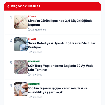
EN ÇOK OKUNANLAR
1
SIVAS
Sivas'ın Gürün İlçesinde 3,4 Büyüklüğünde
Deprem
26 gün önce
2
SIVAS
Sivas Belediyesi Uyardı: 30 Haziran'da Sular
Kesiliyor
1 ay önce
3
EKONOMI
SGK Borç Yapılandırma Başladı: 72 Ay Vade,
Sıfır Teminat
1 ay önce
4
EKONOMI
100 bin taşeron işçiye kadro müjdesi ve
emeklilik yaş şartı açık...
1 ay önce