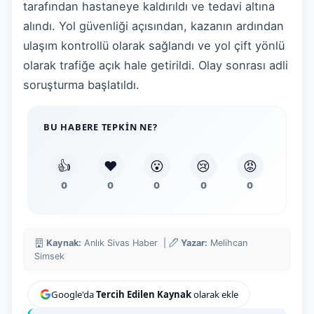
tarafından hastaneye kaldırıldı ve tedavi altına
alındı. Yol güvenliği açısından, kazanın ardından
ulaşım kontrollü olarak sağlandı ve yol çift yönlü
olarak trafiğe açık hale getirildi. Olay sonrası adli
soruşturma başlatıldı.
BU HABERE TEPKIN NE?
👍
❤️
😮
😢
😡
0
0
0
0
0
Kaynak:
Anlık Sivas Haber |
Yazar:
Melihcan
Simsek
Google'da
Tercih Edilen Kaynak
olarak ekle