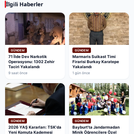
İlgili Haberler
GÜNDEM
GÜNDEM
71 İlde Dev Narkotik
Marmaris Suikast Timi
Operasyonu: 1302 Zehir
Firarisi Burkay Karatepe
Taciri Yakalandı
Yakalandı
9 saat önce
1 gün önce
GÜNDEM
GÜNDEM
2026 YAŞ Kararları: TSK'da
Bayburt'ta Jandarmadan
Yeni Komuta Kademesi
Minik Öğrencilere Özel