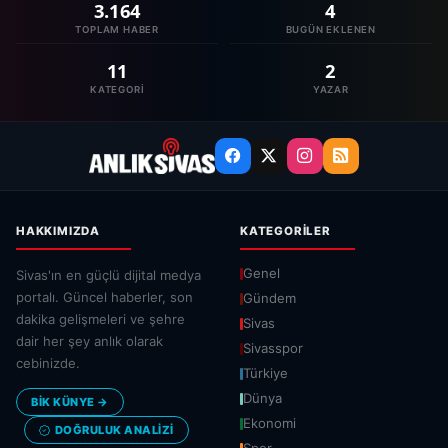
3.164
4
TOPLAM HABER
BUGÜN EKLENEN
11
2
KATEGORI
YAZAR
HAKKIMIZDA
KATEGORILER
Genel
Sivas'ın en güçlü dijital medya
portalı. Güncel haberler, son
Gündem
dakika gelişmeleri ve şehre
Sivas
dair her şey anlık olarak
Sivasspor
cebinizde.
Türkiye
Dünya
BİK KÜNYE →
Ekonomi
DOĞRULUK ANALIZI