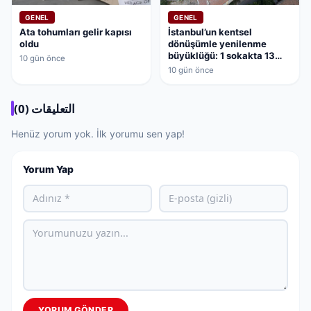
GENEL
GENEL
Ata tohumları gelir kapısı
İstanbul’un kentsel
oldu
dönüşümle yenilenme
büyüklüğü: 1 sokakta 13
10 gün önce
bina dönüşüyor
10 gün önce
التعليقات (0)
Henüz yorum yok. İlk yorumu sen yap!
Yorum Yap
YORUM GÖNDER