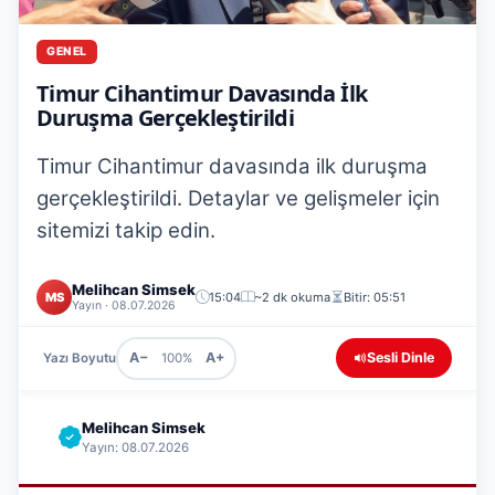
GENEL
Timur Cihantimur Davasında İlk
Duruşma Gerçekleştirildi
Timur Cihantimur davasında ilk duruşma
gerçekleştirildi. Detaylar ve gelişmeler için
sitemizi takip edin.
Melihcan Simsek
MS
15:04
~2 dk okuma
Bitir: 05:51
Yayın · 08.07.2026
A−
A+
Sesli Dinle
Yazı Boyutu
100%
Melihcan Simsek
Yayın: 08.07.2026