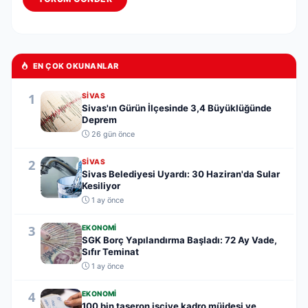
EN ÇOK OKUNANLAR
1
SIVAS
Sivas'ın Gürün İlçesinde 3,4 Büyüklüğünde
Deprem
26 gün önce
2
SIVAS
Sivas Belediyesi Uyardı: 30 Haziran'da Sular
Kesiliyor
1 ay önce
3
EKONOMI
SGK Borç Yapılandırma Başladı: 72 Ay Vade,
Sıfır Teminat
1 ay önce
4
EKONOMI
100 bin taşeron işçiye kadro müjdesi ve