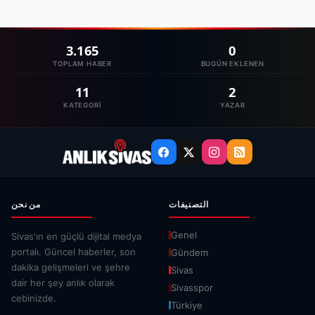
3.165
0
TOPLAM HABER
BUGÜN EKLENEN
11
2
KATEGORI
YAZAR
التصنيفات
من نحن
Genel
Sivas'ın en güçlü dijital medya
portalı. Güncel haberler, son
Gündem
dakika gelişmeleri ve şehre
Sivas
dair her şey anlık olarak
Sivasspor
cebinizde.
Türkiye