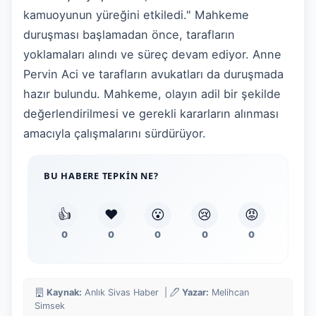
kamuoyunun yüreğini etkiledi." Mahkeme
duruşması başlamadan önce, tarafların
yoklamaları alındı ve süreç devam ediyor. Anne
Pervin Aci ve tarafların avukatları da duruşmada
hazır bulundu. Mahkeme, olayın adil bir şekilde
değerlendirilmesi ve gerekli kararların alınması
amacıyla çalışmalarını sürdürüyor.
BU HABERE TEPKIN NE?
👍
❤️
😮
😢
😡
0
0
0
0
0
Kaynak:
Anlık Sivas Haber |
Yazar:
Melihcan
Simsek