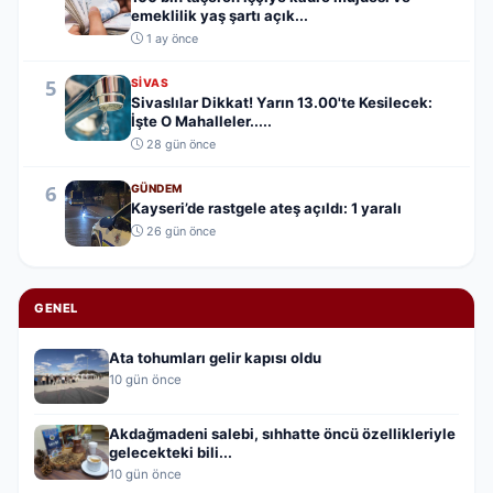
emeklilik yaş şartı açık...
1 ay önce
5
SIVAS
Sivaslılar Dikkat! Yarın 13.00'te Kesilecek:
İşte O Mahalleler.....
28 gün önce
6
GÜNDEM
Kayseri’de rastgele ateş açıldı: 1 yaralı
26 gün önce
GENEL
Ata tohumları gelir kapısı oldu
10 gün önce
Akdağmadeni salebi, sıhhatte öncü özellikleriyle
gelecekteki bili...
10 gün önce