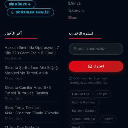
Dünya
BİK KÜNYE →
Ekonomi
DOĞRULUK ANALIZI
Spor
النشرة الإخبارية
آخر الأخبار
Hakkari Sınırında Operasyon: 7
Kilo 720 Gram Eroin Bulundu
9 saat önce
اشترك
Sivas'ta Şerife İnce Aile Sağlığı
Merkezi'nin Temeli Atıldı
15 saat önce
KVKK uyumlu. Spam yok.
İstediğinizde çıkabilirsiniz.
Sivas'ta Camiler Arası 5x5
Futbol Turnuvası Başladı
Hakkımızda
İletişim
15 saat önce
Gizlilik Politikası
Sivas Tenis Takımları
Kullanım Şartları
ANALİG'de Yarı Finale Yükseldi
17 saat önce
Çerez Politikası
Reklam
71 İlde Dev Narkotik
Anket