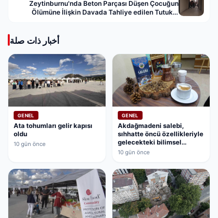
Zeytinburnu'nda Beton Parçası Düşen Çocuğun
Ölümüne İlişkin Davada Tahliye edilen Tutuklu
Sanıklar
أخبار ذات صلة
GENEL
GENEL
Ata tohumları gelir kapısı
Akdağmadeni salebi,
oldu
sıhhatte öncü özellikleriyle
gelecekteki bilimsel
10 gün önce
çalışmaların kapısını
10 gün önce
aralamaya hazırlanıyor