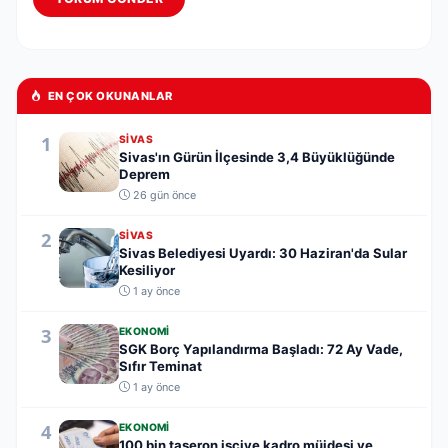
EN ÇOK OKUNANLAR
1
SIVAS
Sivas'ın Gürün İlçesinde 3,4 Büyüklüğünde
Deprem
26 gün önce
2
SIVAS
Sivas Belediyesi Uyardı: 30 Haziran'da Sular
Kesiliyor
1 ay önce
3
EKONOMI
SGK Borç Yapılandırma Başladı: 72 Ay Vade,
Sıfır Teminat
1 ay önce
4
EKONOMI
100 bin taşeron işçiye kadro müjdesi ve