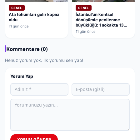
GENEL
GENEL
Ata tohumları gelir kapısı
İstanbul’un kentsel
oldu
dönüşümle yenilenme
büyüklüğü: 1 sokakta 13
11 gün önce
bina dönüşüyor
11 gün önce
Kommentare (0)
Henüz yorum yok. İlk yorumu sen yap!
Yorum Yap
YORUM GÖNDER