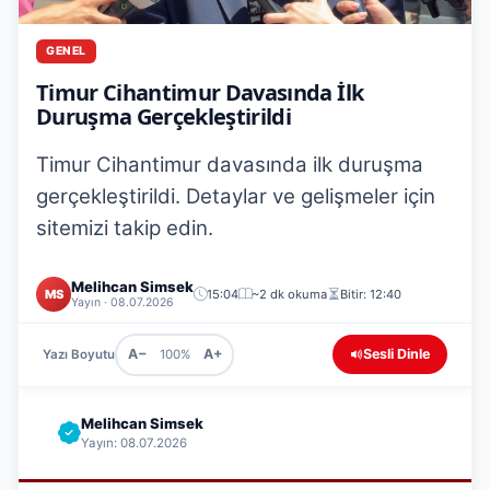
GENEL
Timur Cihantimur Davasında İlk
Duruşma Gerçekleştirildi
Timur Cihantimur davasında ilk duruşma
gerçekleştirildi. Detaylar ve gelişmeler için
sitemizi takip edin.
Melihcan Simsek
MS
15:04
~2 dk okuma
Bitir: 12:40
Yayın · 08.07.2026
A−
A+
Sesli Dinle
Yazı Boyutu
100%
Melihcan Simsek
Yayın: 08.07.2026