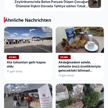
Zeytinburnu'nda Beton Parçası Düşen Çocuğun
Ölümüne İlişkin Davada Tahliye edilen Tutuklu
Sanıklar
Ähnliche Nachrichten
GENEL
GENEL
Ata tohumları gelir kapısı
Akdağmadeni salebi,
oldu
sıhhatte öncü özellikleriyle
gelecekteki bilimsel
11 gün önce
çalışmaların kapısını
11 gün önce
aralamaya hazırlanıyor