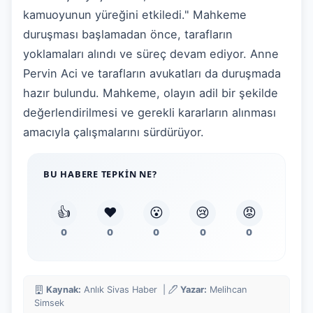
kamuoyunun yüreğini etkiledi." Mahkeme
duruşması başlamadan önce, tarafların
yoklamaları alındı ve süreç devam ediyor. Anne
Pervin Aci ve tarafların avukatları da duruşmada
hazır bulundu. Mahkeme, olayın adil bir şekilde
değerlendirilmesi ve gerekli kararların alınması
amacıyla çalışmalarını sürdürüyor.
BU HABERE TEPKIN NE?
👍
❤️
😮
😢
😡
0
0
0
0
0
Kaynak:
Anlık Sivas Haber |
Yazar:
Melihcan
Simsek