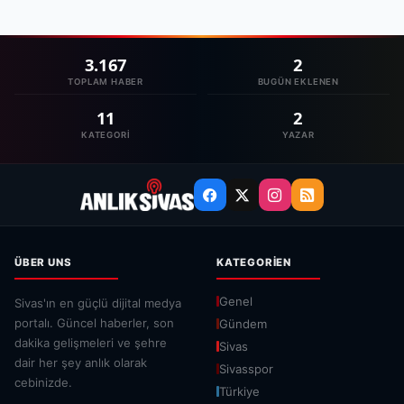
3.167
2
TOPLAM HABER
BUGÜN EKLENEN
11
2
KATEGORI
YAZAR
ÜBER UNS
KATEGORIEN
Genel
Sivas'ın en güçlü dijital medya
portalı. Güncel haberler, son
Gündem
dakika gelişmeleri ve şehre
Sivas
dair her şey anlık olarak
Sivasspor
cebinizde.
Türkiye