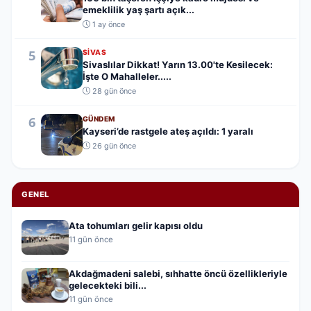
emeklilik yaş şartı açık...
1 ay önce
5
SIVAS
Sivaslılar Dikkat! Yarın 13.00'te Kesilecek:
İşte O Mahalleler.....
28 gün önce
6
GÜNDEM
Kayseri’de rastgele ateş açıldı: 1 yaralı
26 gün önce
GENEL
Ata tohumları gelir kapısı oldu
11 gün önce
Akdağmadeni salebi, sıhhatte öncü özellikleriyle
gelecekteki bili...
11 gün önce