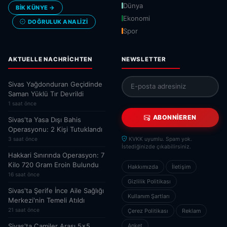
Dünya
BİK KÜNYE →
Ekonomi
DOĞRULUK ANALIZI
Spor
AKTUELLE NACHRICHTEN
NEWSLETTER
Sivas Yağdonduran Geçidinde
Saman Yüklü Tır Devrildi
1 saat önce
ABONNIEREN
Sivas'ta Yasa Dışı Bahis
Operasyonu: 2 Kişi Tutuklandı
3 saat önce
KVKK uyumlu. Spam yok.
İstediğinizde çıkabilirsiniz.
Hakkari Sınırında Operasyon: 7
Kilo 720 Gram Eroin Bulundu
Hakkımızda
İletişim
16 saat önce
Gizlilik Politikası
Sivas'ta Şerife İnce Aile Sağlığı
Kullanım Şartları
Merkezi'nin Temeli Atıldı
21 saat önce
Çerez Politikası
Reklam
Sivas'ta Camiler Arası 5x5
Anket