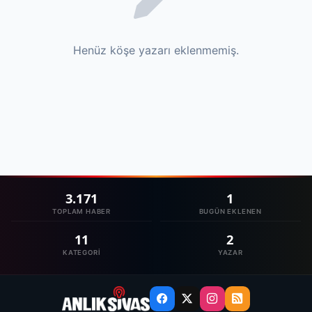
Henüz köşe yazarı eklenmemiş.
3.171
1
TOPLAM HABER
BUGÜN EKLENEN
11
2
KATEGORI
YAZAR