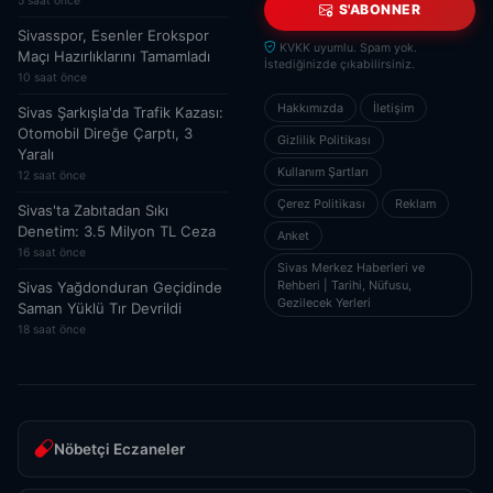
5 saat önce
S'ABONNER
Sivasspor, Esenler Erokspor
KVKK uyumlu. Spam yok.
Maçı Hazırlıklarını Tamamladı
İstediğinizde çıkabilirsiniz.
10 saat önce
Hakkımızda
İletişim
Sivas Şarkışla'da Trafik Kazası:
Otomobil Direğe Çarptı, 3
Gizlilik Politikası
Yaralı
Kullanım Şartları
12 saat önce
Çerez Politikası
Reklam
Sivas'ta Zabıtadan Sıkı
Denetim: 3.5 Milyon TL Ceza
Anket
16 saat önce
Sivas Merkez Haberleri ve
Rehberi | Tarihi, Nüfusu,
Sivas Yağdonduran Geçidinde
Gezilecek Yerleri
Saman Yüklü Tır Devrildi
18 saat önce
Nöbetçi Eczaneler