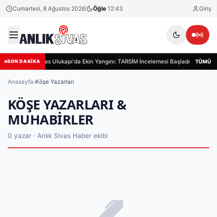
Cumartesi, 8 Ağustos 2026
Öğle
12:43
Giriş
Sivas Ulukapı'da Ekin Yangını: TARSİM İncelemesi Başladı
Siva
TÜMÜ
SON DAKİKA
Anasayfa
›
Köşe Yazarları
KÖŞE YAZARLARI &
MUHABIRLER
0 yazar · Anlık Sivas Haber ekibi