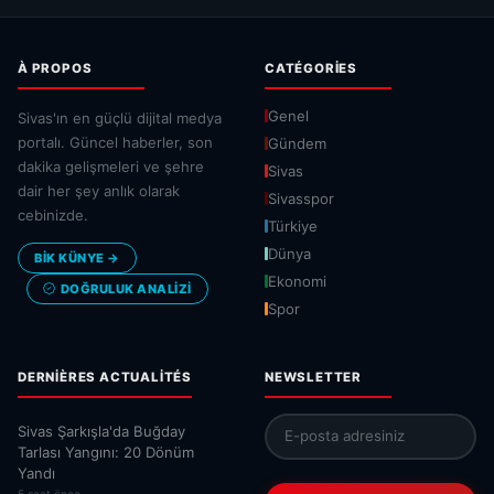
À PROPOS
CATÉGORIES
Genel
Sivas'ın en güçlü dijital medya
portalı. Güncel haberler, son
Gündem
dakika gelişmeleri ve şehre
Sivas
dair her şey anlık olarak
Sivasspor
cebinizde.
Türkiye
Dünya
BİK KÜNYE →
Ekonomi
DOĞRULUK ANALIZI
Spor
DERNIÈRES ACTUALITÉS
NEWSLETTER
Sivas Şarkışla'da Buğday
Tarlası Yangını: 20 Dönüm
Yandı