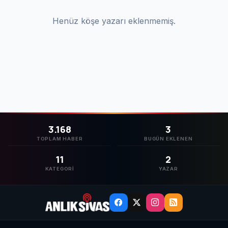
Henüz köşe yazarı eklenmemiş.
3.168
3
TOPLAM HABER
BUGÜN EKLENEN
11
2
KATEGORI
YAZAR