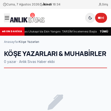
Cuma, 7 Ağustos 2026
İkindi
16:34
Giriş
Sivas Ulukapı'da Ekin Yangını: TARSİM İncelemesi Başladı
Si
TÜMÜ
SON DAKİKA
Anasayfa
›
Köşe Yazarları
KÖŞE YAZARLARI & MUHABIRLER
0 yazar · Anlık Sivas Haber ekibi