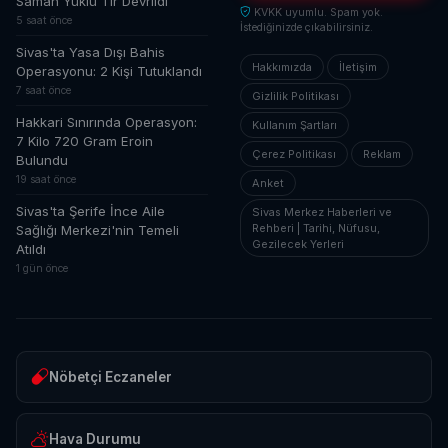
Saman Yüklü Tır Devrildi
KVKK uyumlu. Spam yok.
5 saat önce
İstediğinizde çıkabilirsiniz.
Sivas'ta Yasa Dışı Bahis
Hakkımızda
İletişim
Operasyonu: 2 Kişi Tutuklandı
7 saat önce
Gizlilik Politikası
Hakkari Sınırında Operasyon:
Kullanım Şartları
7 Kilo 720 Gram Eroin
Çerez Politikası
Reklam
Bulundu
19 saat önce
Anket
Sivas'ta Şerife İnce Aile
Sivas Merkez Haberleri ve
Rehberi | Tarihi, Nüfusu,
Sağlığı Merkezi'nin Temeli
Gezilecek Yerleri
Atıldı
1 gün önce
Nöbetçi Eczaneler
Hava Durumu