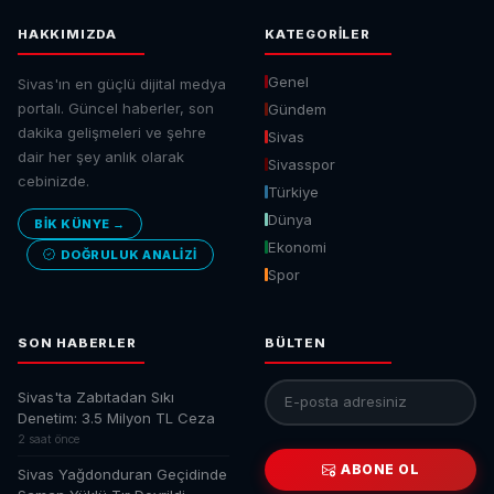
HAKKIMIZDA
KATEGORILER
Genel
Sivas'ın en güçlü dijital medya
portalı. Güncel haberler, son
Gündem
dakika gelişmeleri ve şehre
Sivas
dair her şey anlık olarak
Sivasspor
cebinizde.
Türkiye
Dünya
BİK KÜNYE →
Ekonomi
DOĞRULUK ANALIZI
Spor
SON HABERLER
BÜLTEN
Sivas'ta Zabıtadan Sıkı
Denetim: 3.5 Milyon TL Ceza
2 saat önce
ABONE OL
Sivas Yağdonduran Geçidinde