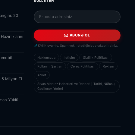
BÜLLETEN
angını: 20
ABUNƏ OL
azırlıklarını
KVKK uyumlu. Spam yok. İstediğinizde çıkabilirsiniz.
tomobil
Hakkımızda
İletişim
Gizlilik Politikası
Kullanım Şartları
Çerez Politikası
Reklam
Anket
3.5 Milyon TL
Sivas Merkez Haberleri ve Rehberi | Tarihi, Nüfusu,
Gezilecek Yerleri
man Yüklü