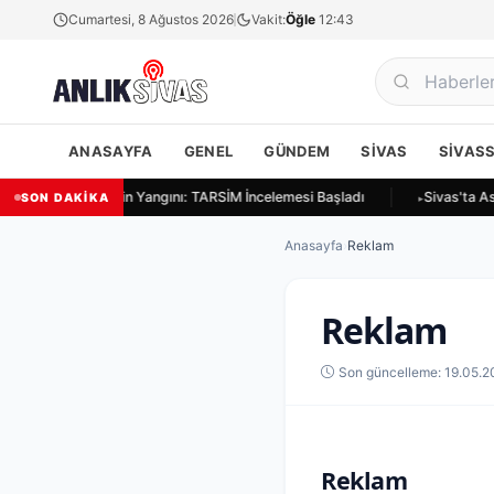
Cumartesi, 8 Ağustos 2026
Vakit:
Öğle
12:43
ANASAYFA
GENEL
GÜNDEM
SIVAS
SIVAS
ivas Ulukapı'da Ekin Yangını: TARSİM İncelemesi Başladı
Sivas'ta As
SON DAKİKA
Anasayfa
›
Reklam
Reklam
Son güncelleme: 19.05.2
Reklam