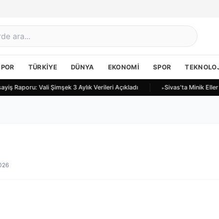
SPOR
TÜRKIYE
DÜNYA
EKONOMI
SPOR
TEKNOLOJ
ayiş Raporu: Vali Şimşek 3 Aylık Verileri Açıkladı
Sivas'ta Minik Elle
026