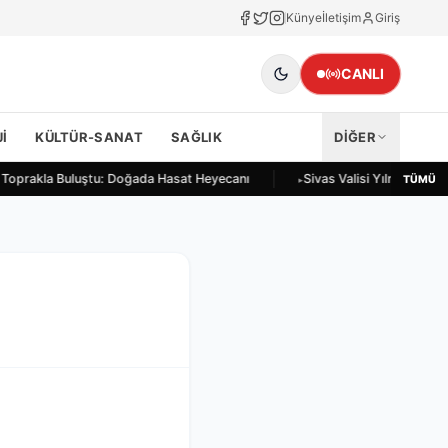
Künye
İletişim
Giriş
CANLI
I
KÜLTÜR-SANAT
SAĞLIK
DİĞER
r Toprakla Buluştu: Doğada Hasat Heyecanı
Sivas Valisi Yılmaz Şimş
TÜMÜ