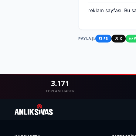
reklam sayfası. Bu sa
PAYLAŞ:
FB
X
3.171
TOPLAM HABER