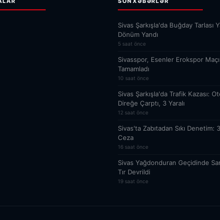
ALAR
SON XƏBƏRLƏR
Sivas Şarkışla'da Buğday Tarlası Y
Dönüm Yandı
5 saat önce
Sivasspor, Esenler Erokspor Maçı H
Tamamladı
10 saat önce
Sivas Şarkışla'da Trafik Kazası: O
Direğe Çarptı, 3 Yaralı
12 saat önce
Sivas'ta Zabıtadan Sıkı Denetim: 
Ceza
16 saat önce
Sivas Yağdonduran Geçidinde Sa
Tır Devrildi
19 saat önce