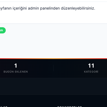
yfanın içeriğini admin panelinden düzenleyebilirsiniz.
WA
1
11
BUGÜN EKLENEN
KATEGORI