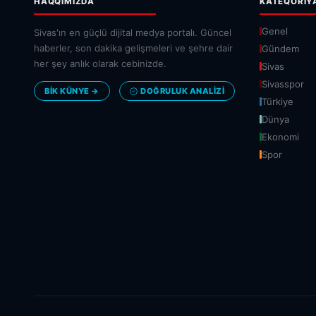
HAQQIMIZDA
KATEQORIY
Genel
Sivas'ın en güçlü dijital medya portalı. Güncel
haberler, son dakika gelişmeleri ve şehre dair
Gündem
her şey anlık olarak cebinizde.
Sivas
Sivasspor
BİK KÜNYE →
DOĞRULUK ANALIZI
Türkiye
Dünya
Ekonomi
Spor