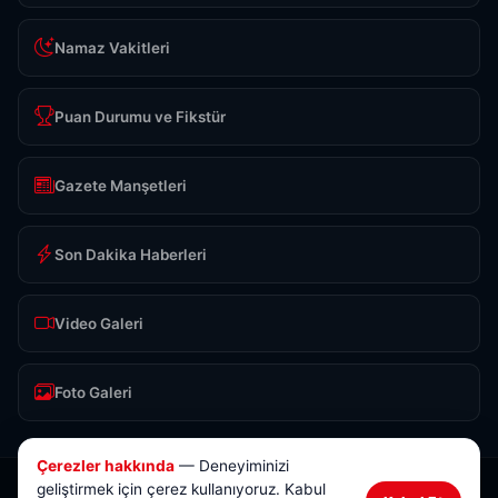
Namaz Vakitleri
Puan Durumu ve Fikstür
Gazete Manşetleri
Son Dakika Haberleri
Video Galeri
Foto Galeri
Çerezler hakkında
— Deneyiminizi
geliştirmek için çerez kullanıyoruz. Kabul
© 2026 Anlık Sivas Haber. Tüm hakları saklıdır.
Tasarım & Yazılım:
Brokod