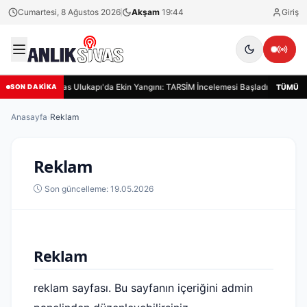
Cumartesi, 8 Ağustos 2026
Akşam
19:44
Giriş
Sivas Ulukapı'da Ekin Yangını: TARSİM İncelemesi Başladı
Siva
TÜMÜ
SON DAKİKA
Anasayfa
›
Reklam
Reklam
Son güncelleme: 19.05.2026
Reklam
reklam sayfası. Bu sayfanın içeriğini admin