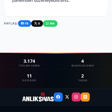
panelinden düzenleyebilirsiniz.
PAYLAŞ:
FB
X
WA
3.174
4
TOPLAM HABER
BUGÜN EKLENEN
11
2
KATEGORI
YAZAR