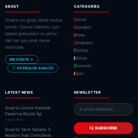
ABOUT
CATEGORIES
Genel
Sivas'ın en güçlü dijital medya
portalı. Güncel haberler, son
Gündem
dakika gelişmeleri ve şehre
Sivas
dair her şey anlık olarak
Sivasspor
cebinizde.
Türkiye
Dünya
BİK KÜNYE →
Ekonomi
DOĞRULUK ANALIZI
Spor
LATEST NEWS
NEWSLETTER
Sivas'ta Üreten Kadınlar
Pazarı'na Büyük İlgi
3 saat önce
SUBSCRIBE
Sivas'ta Tarım Sahada: İl
Müdürü İnan Üreticilerle