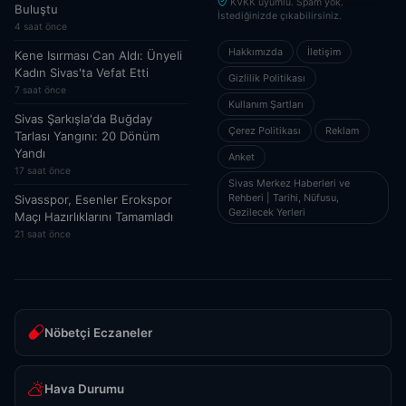
KVKK uyumlu. Spam yok.
Buluştu
İstediğinizde çıkabilirsiniz.
4 saat önce
Hakkımızda
İletişim
Kene Isırması Can Aldı: Ünyeli
Kadın Sivas'ta Vefat Etti
Gizlilik Politikası
7 saat önce
Kullanım Şartları
Sivas Şarkışla'da Buğday
Çerez Politikası
Reklam
Tarlası Yangını: 20 Dönüm
Yandı
Anket
17 saat önce
Sivas Merkez Haberleri ve
Rehberi | Tarihi, Nüfusu,
Sivasspor, Esenler Erokspor
Gezilecek Yerleri
Maçı Hazırlıklarını Tamamladı
21 saat önce
Nöbetçi Eczaneler
Hava Durumu