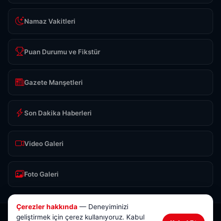
Namaz Vakitleri
Puan Durumu ve Fikstür
Gazete Manşetleri
Son Dakika Haberleri
Video Galeri
Foto Galeri
Çerezler hakkında
— Deneyiminizi
geliştirmek için çerez kullanıyoruz. Kabul
© 2026 Anlık Sivas Haber. Tüm hakları saklıdır.
Tasarım & Yazılım:
Brokod