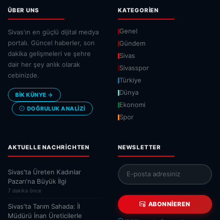
ÜBER UNS
KATEGORIEN
Genel
Sivas'ın en güçlü dijital medya
portalı. Güncel haberler, son
Gündem
dakika gelişmeleri ve şehre
Sivas
dair her şey anlık olarak
Sivasspor
cebinizde.
Türkiye
Dünya
BİK KÜNYE →
Ekonomi
DOĞRULUK ANALIZI
Spor
AKTUELLE NACHRICHTEN
NEWSLETTER
Sivas'ta Üreten Kadınlar
Pazarı'na Büyük İlgi
7 dakika önce
ABONNIEREN
Sivas'ta Tarım Sahada: İl
Müdürü İnan Üreticilerle