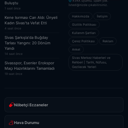
KVKK uyumlu. Spam yok.
Buluştu
İstediğinizde çıkabilirsiniz.
1 saat önce
Hakkımızda
İletişim
Kene Isırması Can Aldı: Ünyeli
Kadın Sivas'ta Vefat Etti
Gizlilik Politikası
4 saat önce
Kullanım Şartları
Sivas Şarkışla'da Buğday
Çerez Politikası
Reklam
Tarlası Yangını: 20 Dönüm
Yandı
Anket
14 saat önce
Sivas Merkez Haberleri ve
Rehberi | Tarihi, Nüfusu,
Sivasspor, Esenler Erokspor
Gezilecek Yerleri
Maçı Hazırlıklarını Tamamladı
19 saat önce
Nöbetçi Eczaneler
Hava Durumu