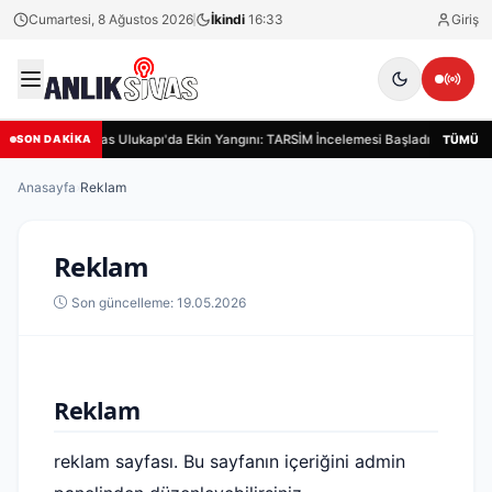
Cumartesi, 8 Ağustos 2026
İkindi
16:33
Giriş
Sivas Ulukapı'da Ekin Yangını: TARSİM İncelemesi Başladı
Siva
TÜMÜ
SON DAKİKA
Anasayfa
›
Reklam
Reklam
Son güncelleme: 19.05.2026
Reklam
reklam sayfası. Bu sayfanın içeriğini admin