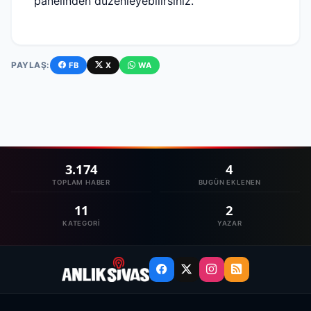
panelinden düzenleyebilirsiniz.
PAYLAŞ:
FB
X
WA
3.174
4
TOPLAM HABER
BUGÜN EKLENEN
11
2
KATEGORI
YAZAR